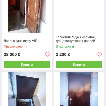
Теснення МДФ (малюнок)
Двері вхідні класу VIP
для двостулкових дверей
Під замовлення
В наявності
38 000
2 200
₴
₴
Купити
Купити