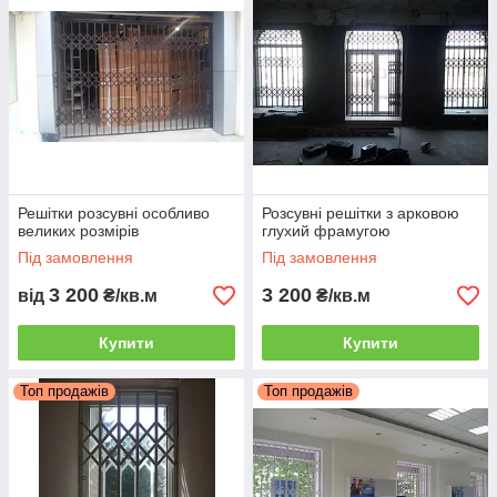
аналогів при цьому вигідно відрізняючись за ціною.
Наша компанія виробляє решітки розсувні будь-якої форми
складності, які відповідають самим строгим і вимогливим
вимогам.
Робимо доставку по всій Україні, а також проводимо монтаж.
Решітки розсувні особливо
Розсувні решітки з арковою
великих розмірів
глухий фрамугою
Під замовлення
Під замовлення
3 200
3 200
від
₴/кв.м
₴/кв.м
Купити
Купити
Топ продажів
Топ продажів