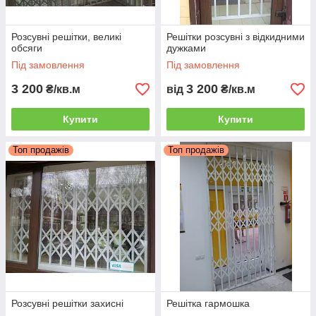
Розсувні решітки, великі
Решітки розсувні з відкидними
обсяги
дужками
Під замовлення
Під замовлення
3 200
3 200
₴/кв.м
від
₴/кв.м
Купити
Купити
Топ продажів
Топ продажів
Розсувні решітки захисні
Решітка гармошка