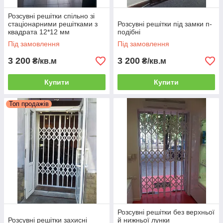
Розсувні решітки спільно зі
стаціонарними решітками з
Розсувні решітки під замки п-
квадрата 12*12 мм
подібні
Під замовлення
Під замовлення
3 200
3 200
₴/кв.м
₴/кв.м
Купити
Купити
Топ продажів
Розсувні решітки без верхньої
Розсувні решітки захисні
й нижньої лунки