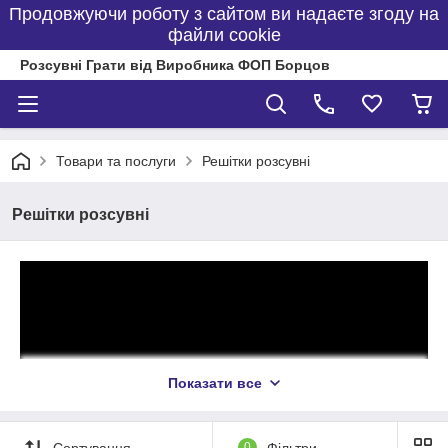
Продовжуючи роботу з сайтом ви надаєте згоду на
файли cookie
Розсувні Грати від Виробника ФОП Борцов
Товари та послуги
Решітки розсувні
Решітки розсувні
Показати все
Решітки розсувні
- це сучасний вид захисту проти злому і
Сортування
0
Фільтри