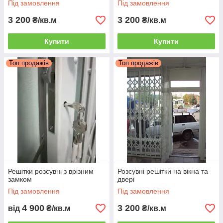
Під замовлення
Під замовлення
3 200
3 200
₴/кв.м
₴/кв.м
Купити
Купити
Топ продажів
Топ продажів
Решітки розсувні з врізним
Розсувні решітки на вікна та
замком
двері
Під замовлення
Під замовлення
4 900
3 200
від
₴/кв.м
₴/кв.м