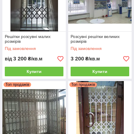
Решітки розсувні малих
Розсувні решітки великих
розмірів
розмірів
Під замовлення
Під замовлення
3 200
3 200
від
₴/кв.м
₴/кв.м
Купити
Купити
Топ продажів
Топ продажів