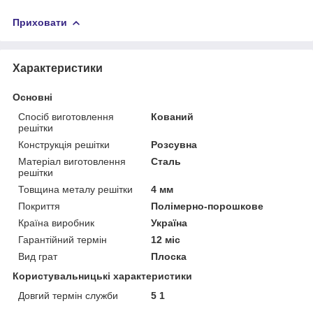
Приховати
Характеристики
Основні
Спосіб виготовлення
Кований
решітки
Конструкція решітки
Розсувна
Матеріал виготовлення
Сталь
решітки
Товщина металу решітки
4 мм
Покриття
Полімерно-порошкове
Країна виробник
Україна
Гарантійний термін
12 міс
Вид грат
Плоска
Користувальницькі характеристики
Довгий термін служби
5 1