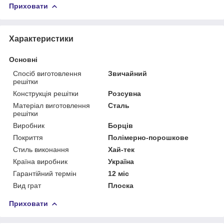
Приховати
Характеристики
Основні
Спосіб виготовлення
Звичайний
решітки
Конструкція решітки
Розсувна
Матеріал виготовлення
Сталь
решітки
Виробник
Борців
Покриття
Полімерно-порошкове
Стиль виконання
Хай-тек
Країна виробник
Україна
Гарантійний термін
12 міс
Вид грат
Плоска
Приховати