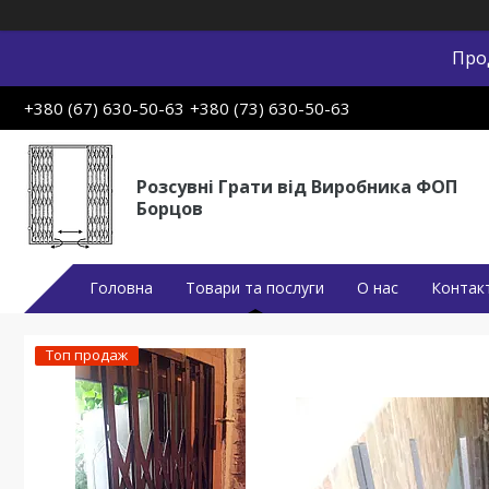
Про
+380 (67) 630-50-63
+380 (73) 630-50-63
Розсувні Грати від Виробника ФОП
Борцов
Головна
Товари та послуги
О нас
Контак
Топ продаж