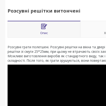
Розсувні решітки витончені
Опис
Х
Розсувні грати полегшені. Розсувні решітки на вікна та две
решітки зі смуги 25*25мм, при цьому не втрачають своїх зах
Можливе виготовлення виробів як стандартного виду, так і 
складності. Після того, як грати зрушуються, вони повертаю