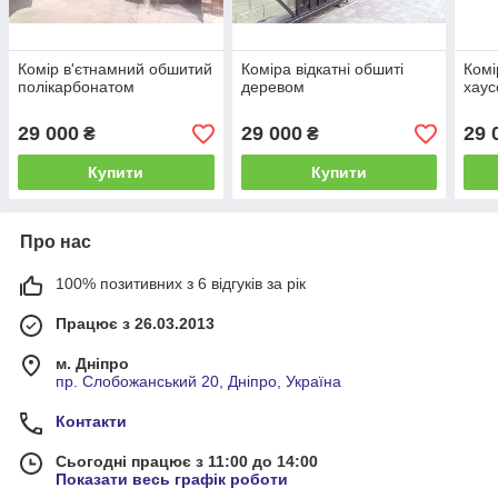
Комір в'єтнамний обшитий
Коміра відкатні обшиті
Комі
полікарбонатом
деревом
хау
29 000
29 000
29 
₴
₴
Купити
Купити
Про нас
100% позитивних з 6 відгуків за рік
Працює з 26.03.2013
м. Дніпро
пр. Слобожанський 20, Дніпро, Україна
Контакти
Сьогодні працює з 11:00 до 14:00
Показати весь графік роботи