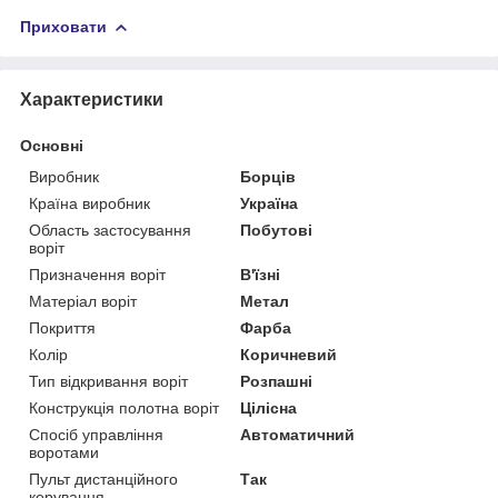
Приховати
Характеристики
Основні
Виробник
Борців
Країна виробник
Україна
Область застосування
Побутові
воріт
Призначення воріт
В'їзні
Матеріал воріт
Метал
Покриття
Фарба
Колір
Коричневий
Тип відкривання воріт
Розпашні
Конструкція полотна воріт
Цілісна
Спосіб управління
Автоматичний
воротами
Пульт дистанційного
Так
керування