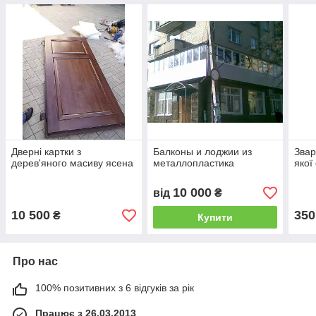
Дверні картки з
Балконы и лоджии из
Звар
дерев'яного масиву ясена
металлопластика
якої
10 000
від
₴
10 500
350
₴
Купити
Про нас
100% позитивних з 6 відгуків за рік
Працює з 26.03.2013