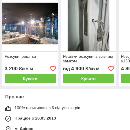
Розсувні решітки
Решітки розсувні з врізним
Розс
замком
у150
3 200
4 900
4 8
₴/кв.м
від
₴/кв.м
Купити
Купити
Про нас
100% позитивних з 6 відгуків за рік
Працює з 26.03.2013
м. Дніпро