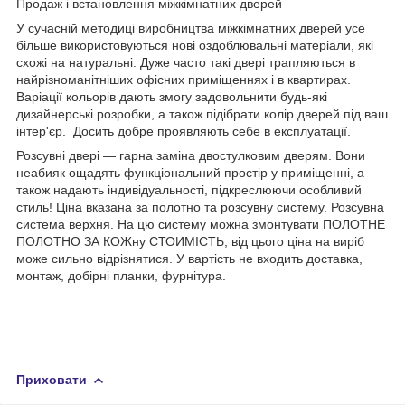
Продаж і встановлення міжкімнатних дверей
У сучасній методиці виробництва міжкімнатних дверей усе
більше використовуються нові оздоблювальні матеріали, які
схожі на натуральні. Дуже часто такі двері трапляються в
найрізноманітніших офісних приміщеннях і в квартирах.
Варіації кольорів дають змогу задовольнити будь-які
дизайнерські розробки, а також підібрати колір дверей під ваш
інтер'єр. Досить добре проявляють себе в експлуатації.
Розсувні двері — гарна заміна двостулковим дверям. Вони
неабияк ощадять функціональний простір у приміщенні, а
також надають індивідуальності, підкреслюючи особливий
стиль! Ціна вказана за полотно та розсувну систему. Розсувна
система верхня. На цю систему можна змонтувати ПОЛОТНЕ
ПОЛОТНО ЗА КОЖну СТОИМІСТЬ, від цього ціна на виріб
може сильно відрізнятися. У вартість не входить доставка,
монтаж, добірні планки, фурнітура.
Приховати