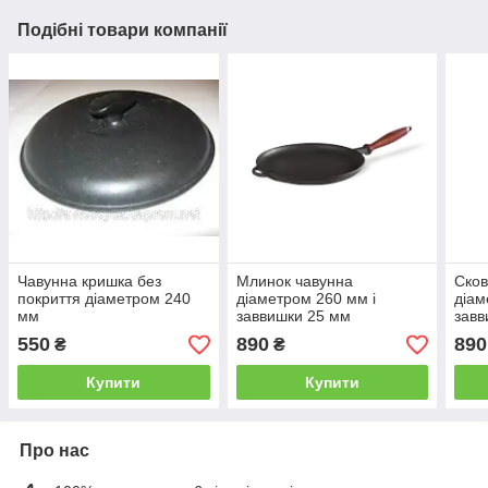
Подібні товари компанії
Чавунна кришка без
Млинок чавунна
Сков
покриття діаметром 240
діаметром 260 мм і
діам
мм
заввишки 25 мм
завв
550
890
890
₴
₴
Купити
Купити
Про нас