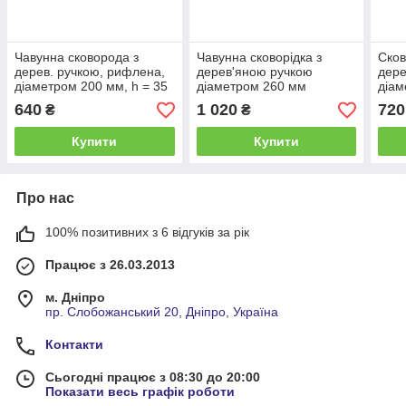
Чавунна сковорода з
Чавунна сковорідка з
Сков
дерев. ручкою, рифлена,
дерев'яною ручкою
дере
діаметром 200 мм, h = 35
діаметром 260 мм
діам
заввишки 40 мм
висо
640
1 020
720
₴
₴
Купити
Купити
Про нас
100% позитивних з 6 відгуків за рік
Працює з 26.03.2013
м. Дніпро
пр. Слобожанський 20, Дніпро, Україна
Контакти
Сьогодні працює з 08:30 до 20:00
Показати весь графік роботи