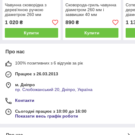
Чавунна сковорідка з
Сковорода-гриль чавунна
Соте
дерев'яною ручкою
діаметром 260 мм і
дере
діаметром 260 мм
заввишки 40 мм
діам
заввишки 40 мм
завв
1 020
890
1 1
₴
₴
Купити
Купити
Про нас
100% позитивних з 6 відгуків за рік
Працює з 26.03.2013
м. Дніпро
пр. Слобожанський 20, Дніпро, Україна
Контакти
Сьогодні працює з 10:00 до 16:00
Показати весь графік роботи
Про нас