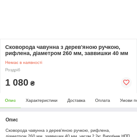
Сковорода чавунна з дерев'яною ручкою,
рифлена, діаметром 260 мм, заввишки 40 мм
Немає в наявності
Роздріб
1 080
₴
Опис
Характеристики
Доставка
Оплата
Умови п
Опис
Сковорода чавунна з дерев'яною ручкою, рифлена,
діаметром 260 мм, заввишки 40 мм, у
есом 2,2кг. Виробник НПП