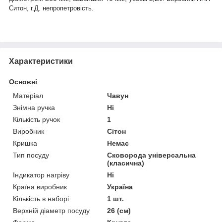
Ситон, г.Д. непропетровість.
Характеристики
Основні
Матеріал
Чавун
Знімна ручка
Ні
Кількість ручок
1
Виробник
Сітон
Кришка
Немає
Тип посуду
Сковорода універсальна
(класична)
Індикатор нагріву
Ні
Країна виробник
Україна
Кількість в наборі
1 шт.
Верхній діаметр посуду
26 (см)