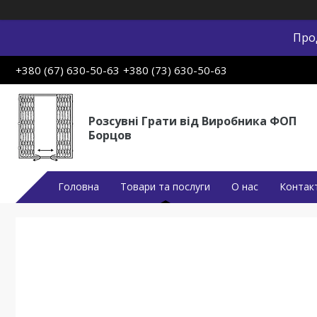
Про
+380 (67) 630-50-63
+380 (73) 630-50-63
Розсувні Грати від Виробника ФОП
Борцов
Головна
Товари та послуги
О нас
Контак