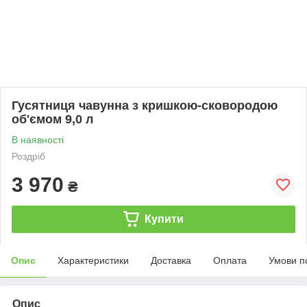
Гусятниця чавунна з кришкою-сковородою
об'ємом 9,0 л
В наявності
Роздріб
3 970
₴
Купити
Опис
Характеристики
Доставка
Оплата
Умови п
Опис