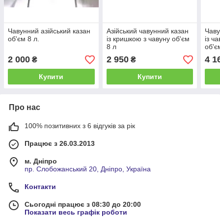
Чавунний азійський казан
Азійський чавунний казан
Чаву
об'єм 8 л.
із кришкою з чавуну об'єм
із ч
8 л
об'є
2 000
2 950
4 1
₴
₴
Купити
Купити
Про нас
100% позитивних з 6 відгуків за рік
Працює з 26.03.2013
м. Дніпро
пр. Слобожанський 20, Дніпро, Україна
Контакти
Сьогодні працює з 08:30 до 20:00
Показати весь графік роботи