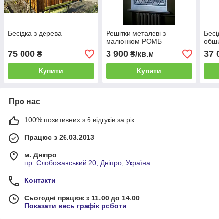
Бесідка з дерева
Решітки металеві з
Бесі
малюнком РОМБ
обши
75 000
3 900
37 
₴
₴/кв.м
Купити
Купити
Про нас
100% позитивних з 6 відгуків за рік
Працює з 26.03.2013
м. Дніпро
пр. Слобожанський 20, Дніпро, Україна
Контакти
Сьогодні працює з 11:00 до 14:00
Показати весь графік роботи