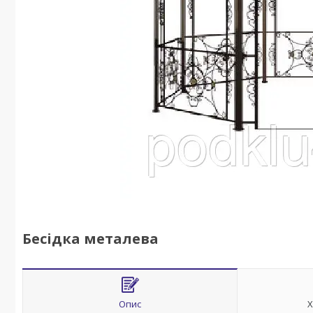
Бесідка металева
Опис
Х