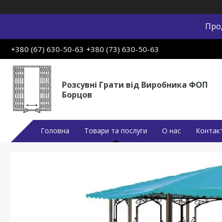
Про
+380 (67) 630-50-63
+380 (73) 630-50-63
Розсувні Грати від Виробника ФОП
Борцов
Головна
Товари та послуги
О нас
Контак