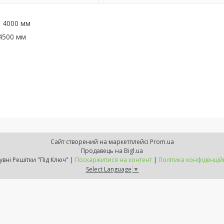
— 4000 мм
4500 мм
Сайт створений на маркетплейсі
Prom.ua
Продавець на Bigl.ua
Розсувні Решітки "Під Ключ" |
Поскаржитися на контент
|
Політика конфіденцій
Select Language
▼