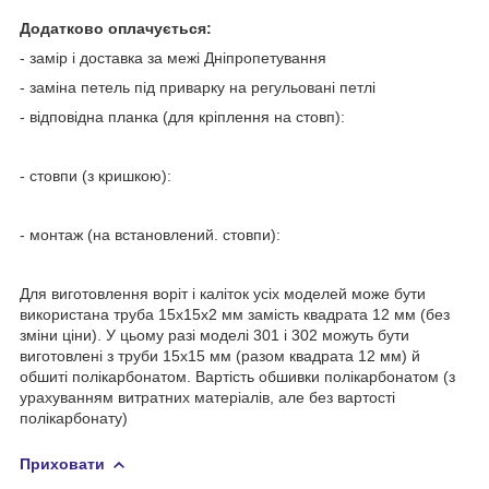
Додатково оплачується:
- замір і доставка за межі Дніпропетування
- заміна петель під приварку на регульовані петлі
- відповідна планка (для кріплення на стовп):
- стовпи (з кришкою):
- монтаж (на встановлений. стовпи):
Для виготовлення воріт і каліток усіх моделей може бути
використана труба 15х15х2 мм замість квадрата 12 мм (без
зміни ціни). У цьому разі моделі 301 і 302 можуть бути
виготовлені з труби 15х15 мм (разом квадрата 12 мм) й
обшиті полікарбонатом. Вартість обшивки полікарбонатом (з
урахуванням витратних матеріалів, але без вартості
полікарбонату)
Приховати