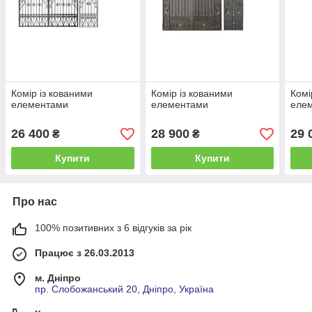
Комір із кованими
Комір із кованими
Комі
елементами
елементами
еле
26 400
28 900
29 
₴
₴
Купити
Купити
Про нас
100% позитивних з 6 відгуків за рік
Працює з 26.03.2013
м. Дніпро
пр. Слобожанський 20, Дніпро, Україна