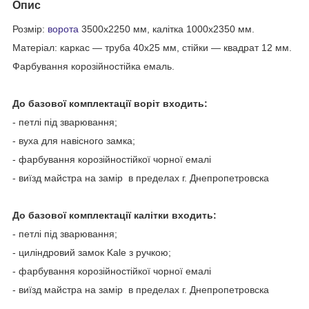
Опис
Розмір:
ворота
3500х2250 мм, калітка 1000х2350 мм.
Матеріал: каркас — труба 40х25 мм, стійки — квадрат 12 мм.
Фарбування корозійностійка емаль.
До базової комплектації воріт входить:
- петлі під зварювання;
- вуха для навісного замка;
- фарбування корозійностійкої чорної емалі
- виїзд майстра на замір в пределах г. Днепропетровска
До базової комплектації калітки входить:
- петлі під зварювання;
- циліндровий замок Kale з ручкою;
- фарбування корозійностійкої чорної емалі
- виїзд майстра на замір в пределах г. Днепропетровска