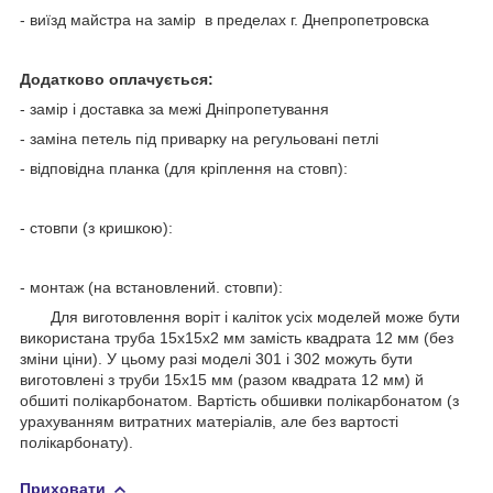
- виїзд майстра на замір в пределах г. Днепропетровска
Додатково оплачується:
- замір і доставка за межі Дніпропетування
- заміна петель під приварку на регульовані петлі
- відповідна планка (для кріплення на стовп):
- стовпи (з кришкою):
- монтаж (на встановлений. стовпи):
Для виготовлення воріт і каліток усіх моделей може бути
використана труба 15х15х2 мм замість квадрата 12 мм (без
зміни ціни). У цьому разі моделі 301 і 302 можуть бути
виготовлені з труби 15х15 мм (разом квадрата 12 мм) й
обшиті полікарбонатом. Вартість обшивки полікарбонатом (з
урахуванням витратних матеріалів, але без вартості
полікарбонату).
Приховати