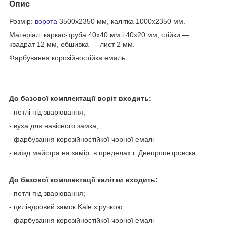
Опис
Розмір:
ворота
3500х2350 мм, калітка 1000х2350 мм.
Матеріал: каркас-труба 40х40 мм і 40х20 мм, стійки —
квадрат 12 мм, обшивка — лист 2 мм.
Фарбування корозійностійка емаль.
До базової комплектації воріт входить:
- петлі під зварювання;
- вуха для навісного замка;
- фарбування корозійностійкої чорної емалі
- виїзд майстра на замір в пределах г. Днепропетровска
До базової комплектації калітки входить:
- петлі під зварювання;
- циліндровий замок Kale з ручкою;
- фарбування корозійностійкої чорної емалі