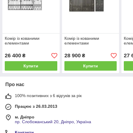
Комір із кованими
Комір із кованими
Комі
елементами
елементами
еле
26 400
28 900
27 
₴
₴
Купити
Купити
Про нас
100% позитивних з 6 відгуків за рік
Працює з 26.03.2013
м. Дніпро
пр. Слобожанський 20, Дніпро, Україна
Контакти