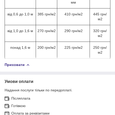
мм
від 0,6 до 1,0 м
385 грн/м
2
410 грн/м
2
445 грн/
м
2
від 1,0 до 1,6 м
270 грн/м
2
290 грн/м
2
320 грн/
м
2
понад 1,6 м
200 грн/м
2
225 грн/м
2
250 грн/
м
2
Приховати
Умови оплати
Надання послуги тільки по передоплаті.
Післяплата
Готівкою
Оплата за реквізитами