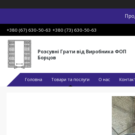
Про
+380 (67) 630-50-63
+380 (73) 630-50-63
Розсувні Грати від Виробника ФОП
Борцов
Головна
Товари та послуги
О нас
Контак