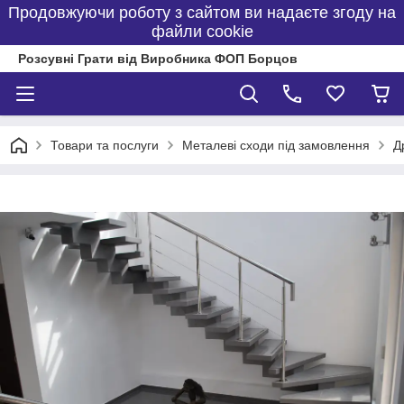
Продовжуючи роботу з сайтом ви надаєте згоду на
файли cookie
Розсувні Грати від Виробника ФОП Борцов
Товари та послуги
Металеві сходи під замовлення
Д