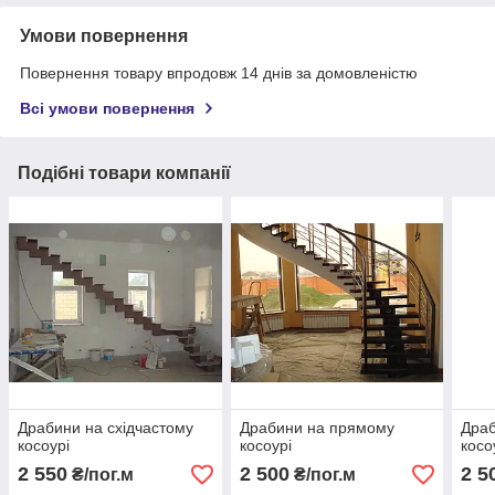
Умови повернення
Повернення товару впродовж 14 днів за домовленістю
Всі умови повернення
Подібні товари компанії
Драбини на східчастому
Драбини на прямому
Дра
косоурі
косоурі
косо
2 550
2 500
2 5
₴/пог.м
₴/пог.м