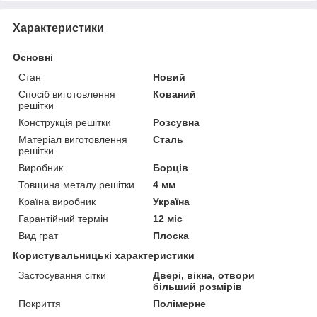
Характеристики
Основні
Стан
Новий
Спосіб виготовлення
Кований
решітки
Конструкція решітки
Розсувна
Матеріал виготовлення
Сталь
решітки
Виробник
Борців
Товщина металу решітки
4 мм
Країна виробник
Україна
Гарантійний термін
12 міс
Вид грат
Плоска
Користувальницькі характеристики
Застосування сітки
Двері, вікна, отвори
більший розмірів
Покриття
Полімерне