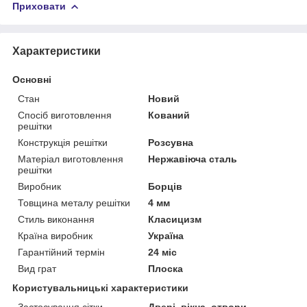
Приховати
Характеристики
Основні
Стан
Новий
Спосіб виготовлення
Кований
решітки
Конструкція решітки
Розсувна
Матеріал виготовлення
Нержавіюча сталь
решітки
Виробник
Борців
Товщина металу решітки
4 мм
Стиль виконання
Класицизм
Країна виробник
Україна
Гарантійний термін
24 міс
Вид грат
Плоска
Користувальницькі характеристики
Застосування сітки
Двері, вікна, отвори