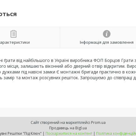
ються
арактеристики
Інформація для замовлення
вні ґрати від найбільшого в Україні виробника ФОП Борцов Грати 
ого місця, залишають віконний або дверний отвір відкритим. Ви
бо дужками під навісні замки Є монтажні бригади практично в кож
ть замір та монтаж розсувних решіток. Запрошуємо до співпраці д
Сайт створений на маркетплейсі
Prom.ua
Продавець на Bigl.ua
Розсувні Решітки "Під Ключ" |
Поскаржитися на контент
|
Політика конфіденцій