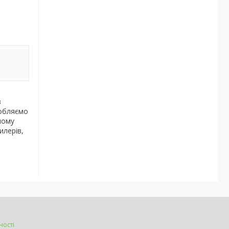
з
робляємо
ному
илерів,
ності