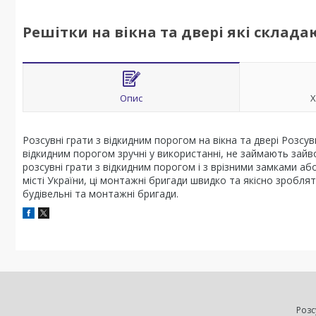
Решітки на вікна та двері які склада
Опис
Х
Розсувні грати з відкидним порогом на вікна та двері Розсу
відкидним порогом зручні у використанні, не займають зайв
розсувні грати з відкидним порогом і з врізними замками а
місті України, ці монтажні бригади швидко та якісно зробля
будівельні та монтажні бригади.