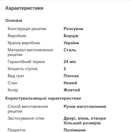
Характеристики
Основні
Конструкція решітки
Розсувна
Виробник
Борців
Країна виробник
Україна
Матеріал виготовлення
Сталь
решітки
Гарантійний термін
24 міс
Кількість стулок
2
Вид грат
Плоска
Стан
Новий
Колір
Жовтий
Користувальницькі характеристики
Спосіб виготовлення
Ручне виготовлення
решітки
Застосування сітки
Двері, вікна, отвори
більший розмірів
Покриття
Полімерне